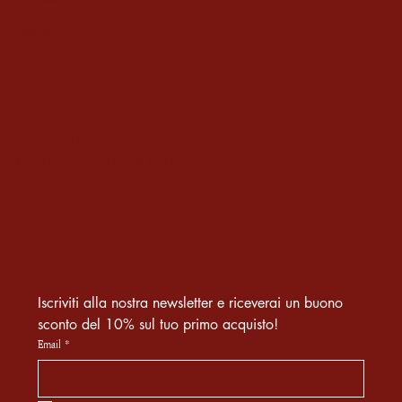
TIKTOK
CONTATTI
info@ralilu.it
Cell. e WhatsApp: +39 333 1994183
Iscriviti alla nostra newsletter e riceverai un buono 
sconto del 10% sul tuo primo acquisto! 
Email
*