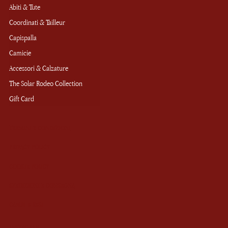
Abiti & Tute
Coordinati & Tailleur
Capispalla
Camicie
Accessori & Calzature
The Solar Rodeo Collection
Gift Card
TERMINI E CONDIZIONI
PRIVACY POLICY
COOKIE POLICY
SPEDIZIONI E CONSEGNA
CAMBI E RESI
INSTAGRAM