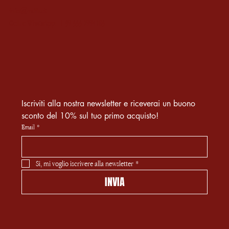
info@ralilu.it
Cell. e WhatsApp: +39 333 1994183
Iscriviti alla nostra newsletter e riceverai un buono 
sconto del 10% sul tuo primo acquisto! 
Email
*
Si, mi voglio iscrivere alla newsletter
*
INVIA