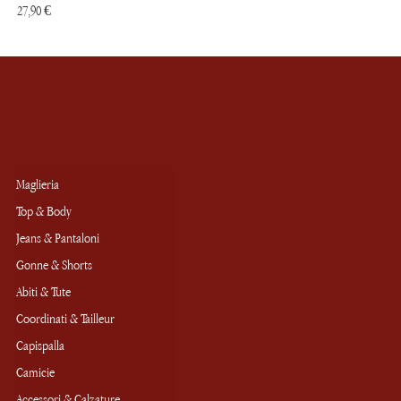
Prezzo
Pre
27,90 €
19,
Maglieria
Top & Body
Jeans & Pantaloni
Gonne & Shorts
Abiti & Tute
Coordinati & Tailleur
Capispalla
Camicie
Accessori & Calzature