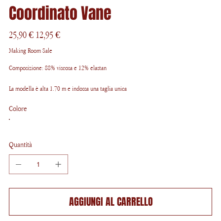
Coordinato Vane
Prezzo
Prezzo
25,90 €
12,95 €
originale
scontato
Making Room Sale
Composizione: 88% viscosa e 12% elastan
La modella è alta 1.70 m e indossa una taglia unica
Colore
Quantità
AGGIUNGI AL CARRELLO